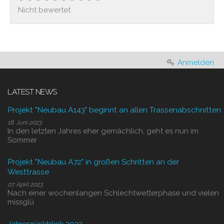
Nicht bewertet
Anmelden
LATEST NEWS
Projekt "Neubau A143" beginnt an allen Trassenabschnitten
18. Juni 2023
In den letzten Jahres eher gemächlich, geht es nun im
Sommer
Projekt "Neubau A72" in großen Schritten an der
Westtrasse
07. April 2023
Nach einer wochenlangen Schlechtwetterphase und vielen
missglü
Jahresrückblick 2022