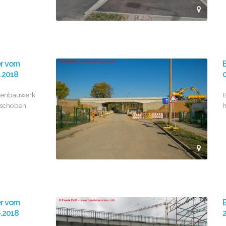
er vom
B
0.2018
0
kenbauwerk
B
eschoben
h
er vom
B
6.2018
2