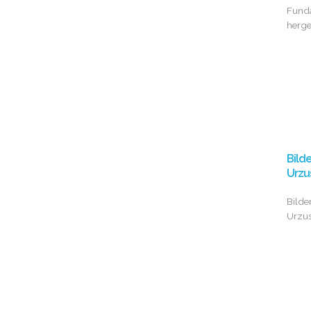
Fund
herge
Bild
Urzu
Bilde
Urzu