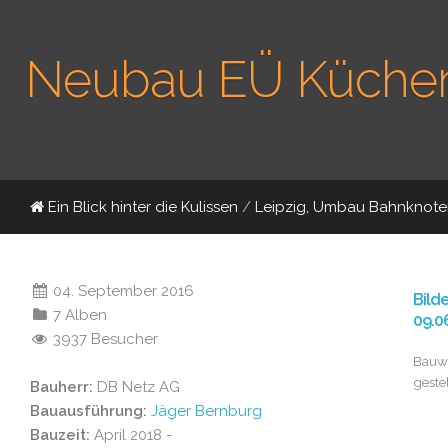
Neubau EÜ Küchen
Ein Blick hinter die Kulissen
/
Leipzig, Umbau Bahnknote
04. September 2016
Bild
7 Alben
09.0
3937 Besucher
Bauwe
gestel
Bauherr:
DB Netz AG
Bauausführung:
Jäger Bernburg
Bauzeit:
April 2018 -