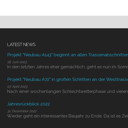
LATEST NEWS
Projekt "Neubau A143" beginnt an allen Trassenabschnitte
18. Juni 2023
In den letzten Jahres eher gemächlich, geht es nun im Som
Projekt "Neubau A72" in großen Schritten an der Westtrass
07. April 2023
Nach einer wochenlangen Schlechtwetterphase und vielen
Jahresrückblick 2022
31. Dezember 2022
Wieder geht ein interessantes Baujahr zu Ende. Da ist es Zei