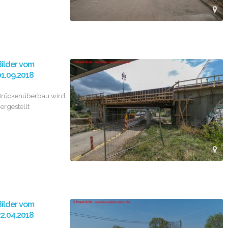
ilder vom
1.09.2018
rückenüberbau wird
ergestellt
ilder vom
2.04.2018