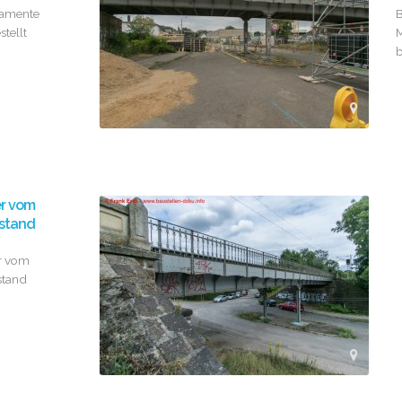
amente
B
stellt
b
er vom
stand
r vom
stand