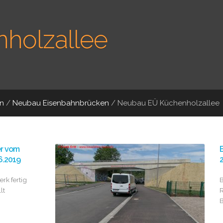
holzallee
n
/
Neubau Eisenbahnbrücken
/
Neubau EÜ Küchenholzallee
er vom
B
6.2019
2
rk fertig
B
lt
R